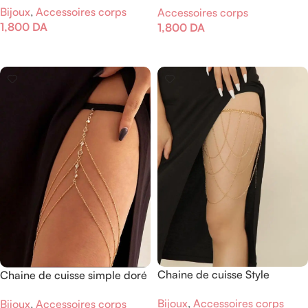
Bijoux
,
Accessoires corps
Accessoires corps
1,800
DA
1,800
DA
Ajouter Au Panier
Ajouter Au Panier
Chaine de cuisse Style
Chaine de cuisse simple doré
Multicouches Minimaliste
Bijoux
,
Accessoires corps
Bijoux
,
Accessoires corps