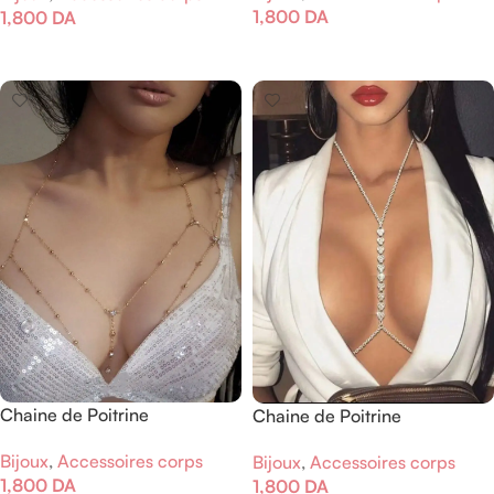
1,800
DA
1,800
DA
Ajouter Au Panier
Ajouter Au Panier
Chaine de Poitrine
Chaine de Poitrine
Bijoux
,
Accessoires corps
Bijoux
,
Accessoires corps
1,800
DA
1,800
DA