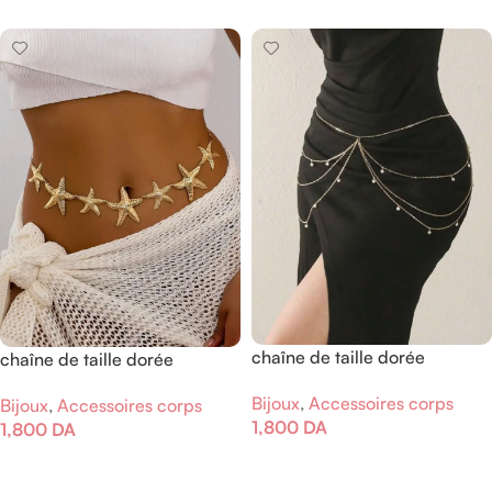
chaîne de taille dorée
chaîne de taille dorée
multicouche
Bijoux
,
Accessoires corps
Bijoux
,
Accessoires corps
1,800
DA
1,800
DA
Ajouter Au Panier
Ajouter Au Panier