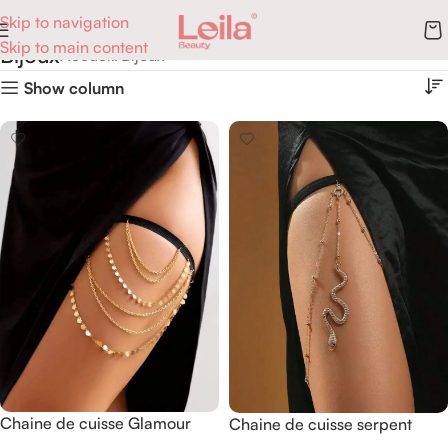
Skip to navigation
Skip to main content
Bijoux
Accueil
Bijoux
Show column
Chaine de cuisse Glamour
Chaine de cuisse serpent
Maillons Pastilles
doré