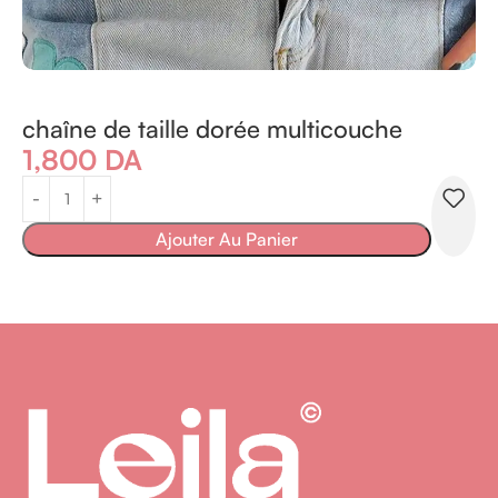
chaîne de taille dorée multicouche
1,800
DA
Ajouter Au Panier