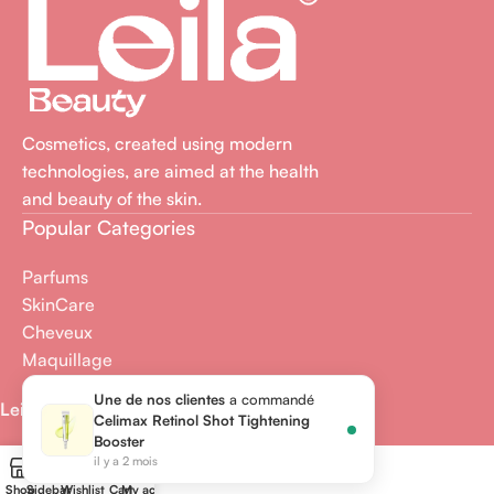
Cosmetics, created using modern
technologies, are aimed at the health
and beauty of the skin.
Popular Categories
Parfums
SkinCare
Cheveux
Maquillage
Une de nos clientes
a commandé
Leila Beauty
2025
MOUQUII
Celimax Retinol Shot Tightening
Booster
il y a 2 mois
Shop
Sidebar
Wishlist
Cart
My account