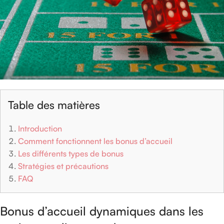
Table des matières
Introduction
Comment fonctionnent les bonus d’accueil
Les différents types de bonus
Stratégies et précautions
FAQ
Bonus d’accueil dynamiques dans les