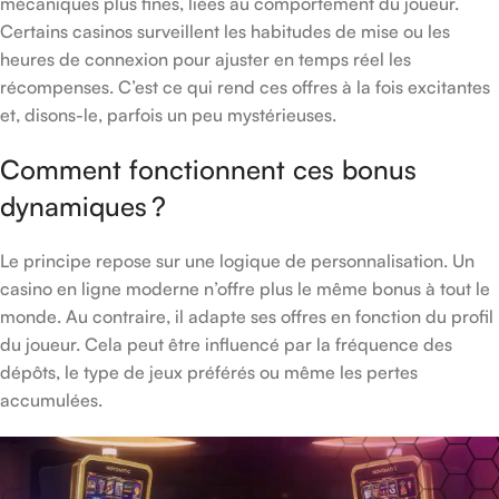
mécaniques plus fines, liées au comportement du joueur.
Certains casinos surveillent les habitudes de mise ou les
heures de connexion pour ajuster en temps réel les
récompenses. C’est ce qui rend ces offres à la fois excitantes
et, disons-le, parfois un peu mystérieuses.
Comment fonctionnent ces bonus
dynamiques ?
Le principe repose sur une logique de personnalisation. Un
casino en ligne moderne n’offre plus le même bonus à tout le
monde. Au contraire, il adapte ses offres en fonction du profil
du joueur. Cela peut être influencé par la fréquence des
dépôts, le type de jeux préférés ou même les pertes
accumulées.