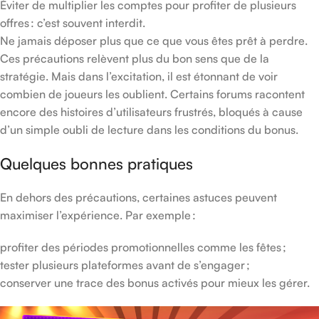
Éviter de multiplier les comptes pour profiter de plusieurs
offres : c’est souvent interdit.
Ne jamais déposer plus que ce que vous êtes prêt à perdre.
Ces précautions relèvent plus du bon sens que de la
stratégie. Mais dans l’excitation, il est étonnant de voir
combien de joueurs les oublient. Certains forums racontent
encore des histoires d’utilisateurs frustrés, bloqués à cause
d’un simple oubli de lecture dans les conditions du bonus.
Quelques bonnes pratiques
En dehors des précautions, certaines astuces peuvent
maximiser l’expérience. Par exemple :
profiter des périodes promotionnelles comme les fêtes ;
tester plusieurs plateformes avant de s’engager ;
conserver une trace des bonus activés pour mieux les gérer.