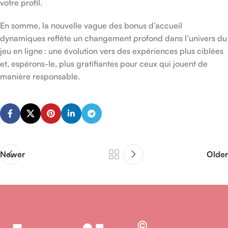
votre profil.
En somme, la nouvelle vague des bonus d’accueil
dynamiques reflète un changement profond dans l’univers du
jeu en ligne : une évolution vers des expériences plus ciblées
et, espérons-le, plus gratifiantes pour ceux qui jouent de
manière responsable.
Newer
Older