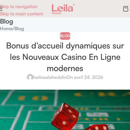
Skip to navigation
Skip to main content
Blog
Home
Blog
BLOG
Bonus d’accueil dynamiques sur
les Nouveaux Casino En Ligne
modernes
hellosalaheddin
On avril 24, 2026