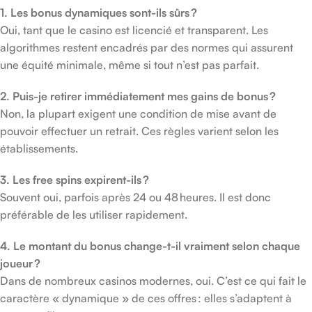
1. Les bonus dynamiques sont-ils sûrs ?
Oui, tant que le casino est licencié et transparent. Les
algorithmes restent encadrés par des normes qui assurent
une équité minimale, même si tout n’est pas parfait.
2. Puis-je retirer immédiatement mes gains de bonus ?
Non, la plupart exigent une condition de mise avant de
pouvoir effectuer un retrait. Ces règles varient selon les
établissements.
3. Les free spins expirent-ils ?
Souvent oui, parfois après 24 ou 48 heures. Il est donc
préférable de les utiliser rapidement.
4. Le montant du bonus change-t-il vraiment selon chaque
joueur ?
Dans de nombreux casinos modernes, oui. C’est ce qui fait le
caractère « dynamique » de ces offres : elles s’adaptent à