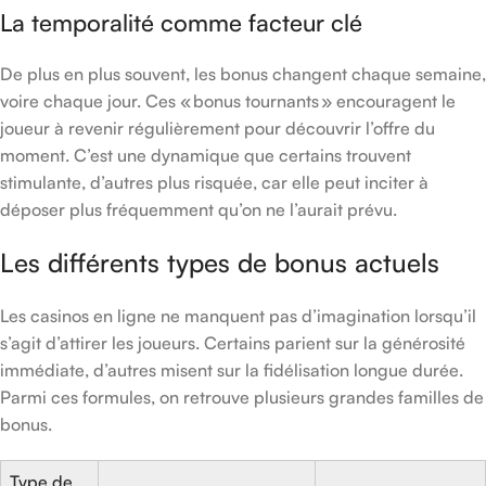
La temporalité comme facteur clé
De plus en plus souvent, les bonus changent chaque semaine,
voire chaque jour. Ces « bonus tournants » encouragent le
joueur à revenir régulièrement pour découvrir l’offre du
moment. C’est une dynamique que certains trouvent
stimulante, d’autres plus risquée, car elle peut inciter à
déposer plus fréquemment qu’on ne l’aurait prévu.
Les différents types de bonus actuels
Les casinos en ligne ne manquent pas d’imagination lorsqu’il
s’agit d’attirer les joueurs. Certains parient sur la générosité
immédiate, d’autres misent sur la fidélisation longue durée.
Parmi ces formules, on retrouve plusieurs grandes familles de
bonus.
Type de