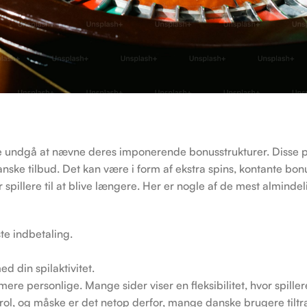
ke undgå at nævne deres imponerende bonusstrukturer. Disse 
danske tilbud. Det kan være i form af ekstra spins, kontante bo
spillere til at blive længere. Her er nogle af de mest alminde
e indbetaling.
 din spilaktivitet.
 mere personlige. Mange sider viser en fleksibilitet, hvor spille
ol, og måske er det netop derfor, mange danske brugere tiltr