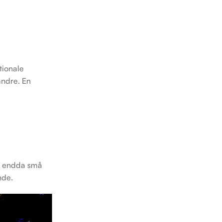
tionale
andre. En
og endda små
nde.