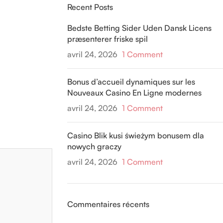
Recent Posts
Bedste Betting Sider Uden Dansk Licens
præsenterer friske spil
avril 24, 2026
1 Comment
Bonus d’accueil dynamiques sur les
Nouveaux Casino En Ligne modernes
avril 24, 2026
1 Comment
Casino Blik kusi świeżym bonusem dla
nowych graczy
avril 24, 2026
1 Comment
Commentaires récents