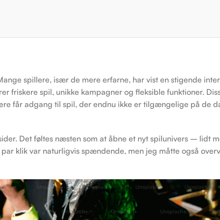
ange spillere, især de mere erfarne, har vist en stigende inter
er friskere spil, unikke kampagner og fleksible funktioner. Dis
ere får adgang til spil, der endnu ikke er tilgængelige på de 
der. Det føltes næsten som at åbne et nyt spilunivers – lidt me
te par klik var naturligvis spændende, men jeg måtte også over