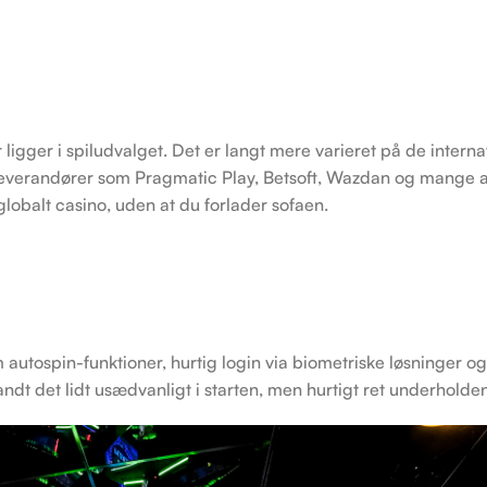
ligger i spiludvalget. Det er langt mere varieret på de interna
 leverandører som Pragmatic Play, Betsoft, Wazdan og mange 
lobalt casino, uden at du forlader sofaen.
autospin-funktioner, hurtig login via biometriske løsninger 
fandt det lidt usædvanligt i starten, men hurtigt ret underholde