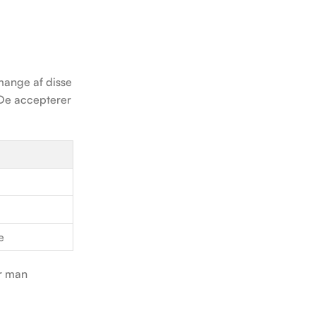
mange af disse
. De accepterer
e
ør man