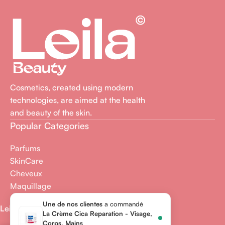
Cosmetics, created using modern
technologies, are aimed at the health
and beauty of the skin.
Popular Categories
Parfums
SkinCare
Cheveux
Maquillage
Une de nos clientes
a commandé
Leila Beauty
2025
MOUQUII
La Crème Cica Reparation - Visage,
Corps, Mains