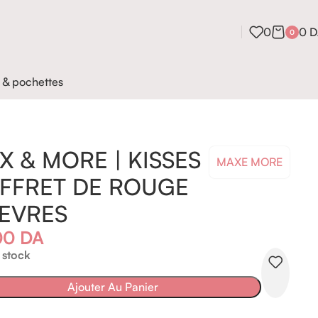
0
0
D
0
 & pochettes
X & MORE | KISSES
MAXE MORE
FFRET DE ROUGE
LEVRES
00
DA
 stock
Ajouter Au Panier