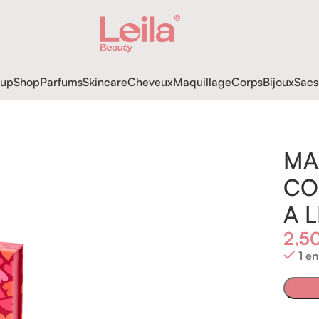
up
Shop
Parfums
Skincare
Cheveux
Maquillage
Corps
Bijoux
Sacs
SSES COFFRET DE ROUGE A LEVRES
MA
CO
A 
2,5
1 en