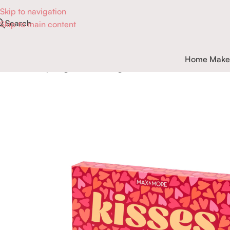
Skip to navigation
Search
Skip to main content
Home Make
Accueil
Maquillage
Lèvres
Rouge à lèvres
MAX & MORE | KI