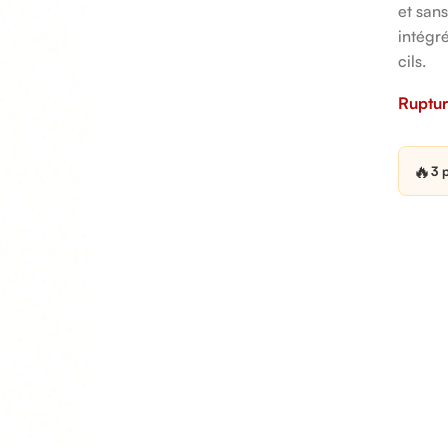
et sans
intégr
cils.
Ruptur
🔥
3 