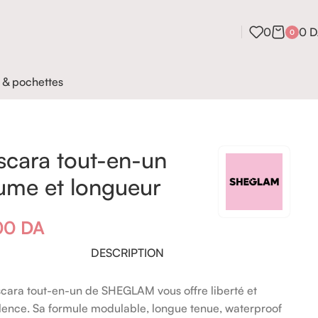
0
0
D
0
 & pochettes
cara tout-en-un
ume et longueur
00
DA
DESCRIPTION
cara tout-en-un de SHEGLAM vous offre liberté et
lence. Sa formule modulable, longue tenue, waterproof