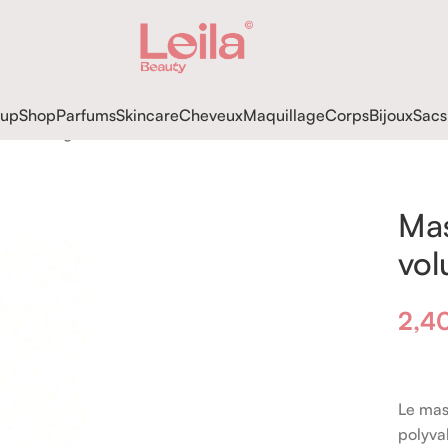
up
Shop
Parfums
Skincare
Cheveux
Maquillage
Corps
Bijoux
Sacs
me et longueur
Mas
vol
2,4
Le mas
polyva