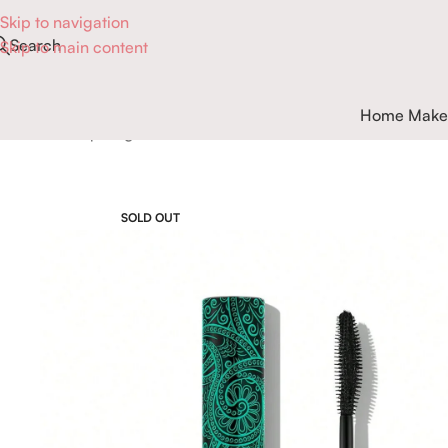
Skip to navigation
Search
Skip to main content
Home Make
Accueil
Maquillage
Yeux
Mascaras
Mascara tout-en-un volu
SOLD OUT