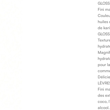
GLOSS 
Fini ma
Couleu
huiles
de kari
GLOSS
Textur
hydraté
Magnifi
hydrat
pour l
comme 
Délici
LÈVRES
Fini ma
des ex
coco, l
alcool.