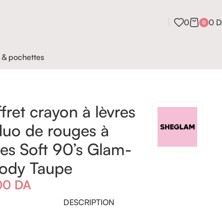
0
0
D
0
 & pochettes
fret crayon à lèvres
duo de rouges à
res Soft 90’s Glam-
ody Taupe
00
DA
DESCRIPTION