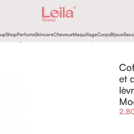
up
Shop
Parfums
Skincare
Cheveux
Maquillage
Corps
Bijoux
Sacs
 duo de rouges à lèvres Soft 90’s Glam-Moody Taupe
Cof
et 
lèv
Mo
2,8