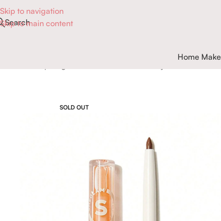
Skip to navigation
Search
Skip to main content
Home Make
Accueil
Maquillage
Lèvres
Gloss
Coffret crayon à lèvres et
SOLD OUT