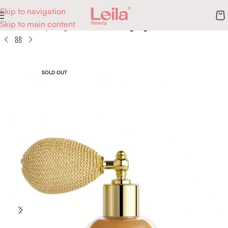
Skip to navigation
Skip to main content
Accueil
Maquillage
Teint
Blush, Highlighter & Contour
SOLD OUT