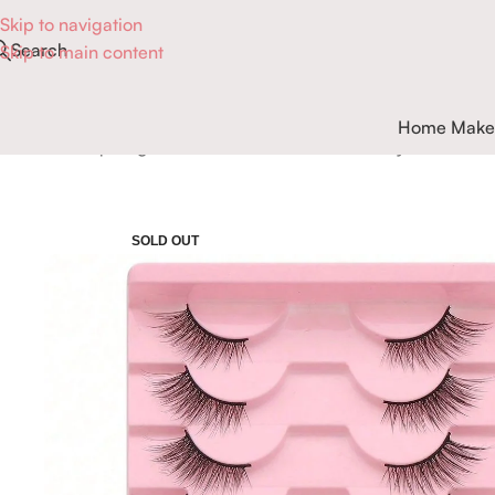
Skip to navigation
Search
Skip to main content
Home Make
Accueil
Maquillage
Yeux
Faux-cils
10 Pairs Cat Eye Lashes
SOLD OUT