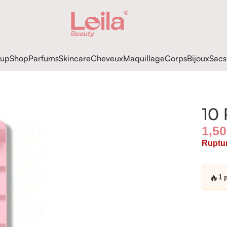
up
Shop
Parfums
Skincare
Cheveux
Maquillage
Corps
Bijoux
Sacs
10 
1,5
Ruptur
🔥
1 