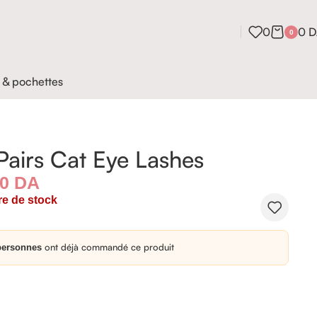
0
0
D
0
 & pochettes
Pairs Cat Eye Lashes
00
DA
e de stock
ont déjà commandé ce produit
personnes